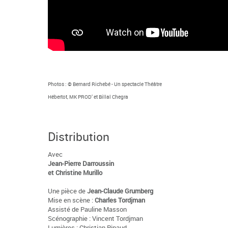
Photos : © Bernard Richebé - Un spectacle Théâtre
Hébertot, MK PROD’ et Billal Chegra
Distribution
Avec
Jean-Pierre Darroussin
et Christine Murillo
Une pièce de
Jean-Claude Grumberg
Mise en scène :
Charles Tordjman
Assisté de Pauline Masson
Scénographie : Vincent Tordjman
Lumières : Christian Pinaud