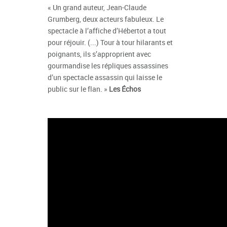
« Un grand auteur, Jean-Claude
Grumberg, deux acteurs fabuleux. Le
spectacle à l’affiche d’Hébertot a tout
pour réjouir. (...) Tour à tour hilarants et
poignants, ils s’approprient avec
gourmandise les répliques assassines
d’un spectacle assassin qui laisse le
public sur le flan. »
Les Échos