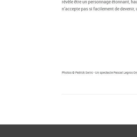
révèle être un personnage étonnant, hau
n’accepte pas si facilement de devenir, u
Photos © Patrick Swirc - Un spectacle Pascal Legros Or