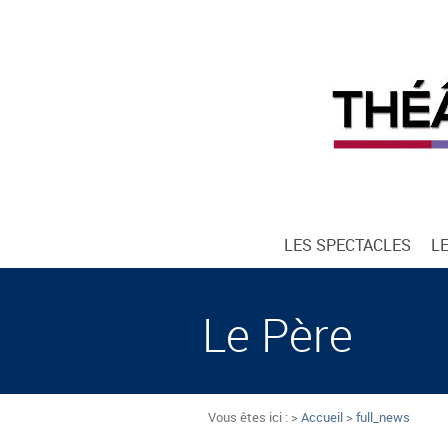
LES SPECTACLES
L
Le Père
Vous êtes ici : >
Accueil
>
full_news