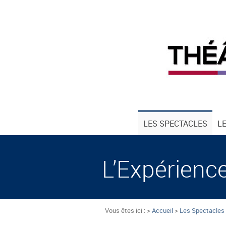
LES SPECTACLES
L
L’Expérienc
Vous êtes ici : >
Accueil
>
Les Spectacles