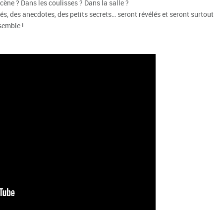
scène ? Dans les coulisses ? Dans la salle ?
tés, des anecdotes, des petits secrets… seront révélés et seront surtout
semble !