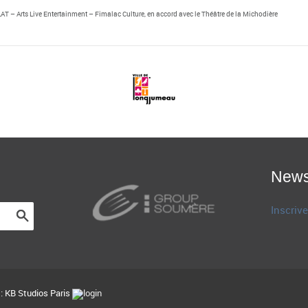
LAT – Arts Live Entertainment – Fimalac Culture, en accord avec le Théâtre de la Michodière
News
Inscrive
 :
KB Studios Paris