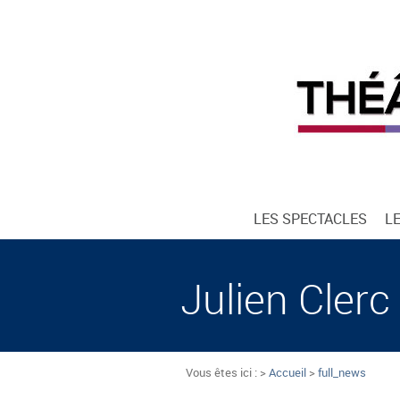
LES SPECTACLES
L
Julien Clerc
Vous êtes ici : >
Accueil
>
full_news