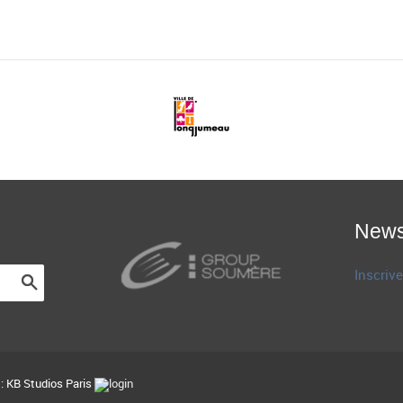
News
Inscrive
 :
KB Studios Paris