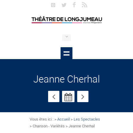
Jeanne Cherhal
Vous êtes ici : >
Accueil
>
Les Spectacles
> Chanson - Variétés > Jeanne Cherhal